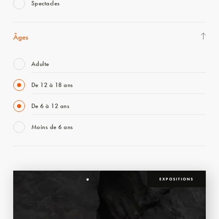
Spectacles
Âges
Adulte
De 12 à 18 ans
De 6 à 12 ans
Moins de 6 ans
EXPOSITIONS