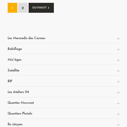
›
1
2
SUIVANT
Les Mercredis des Carmes
Babillage
Mix’âges
Satellite
BIP
Les Ateliers 04
Quartier Mouvant
Quartiers Pluriels
Ilo citoyen