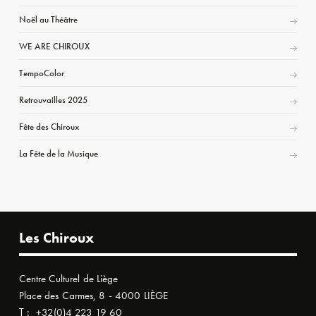
Noël au Théâtre
WE ARE CHIROUX
TempoColor
Retrouvailles 2025
Fête des Chiroux
La Fête de la Musique
Les Chiroux
Centre Culturel de Liège
Place des Carmes, 8 - 4000 LIÈGE
T :
+32(0)4 223 19 60