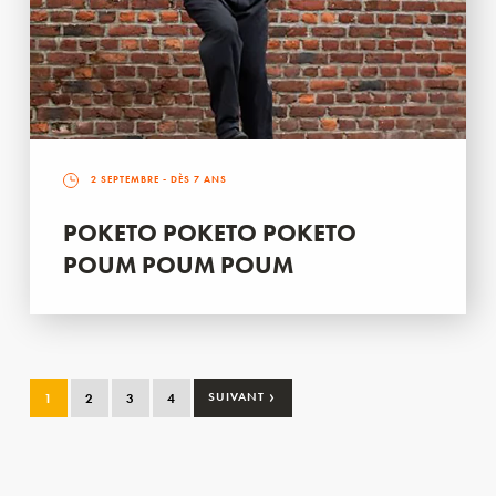
2 SEPTEMBRE
- DÈS 7 ANS
POKETO POKETO POKETO
POUM POUM POUM
›
1
2
3
4
SUIVANT