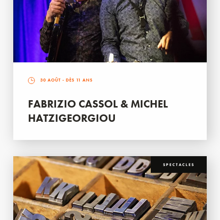
30 AOÛT
- DÈS 11 ANS
FABRIZIO CASSOL & MICHEL
HATZIGEORGIOU
SPECTACLES