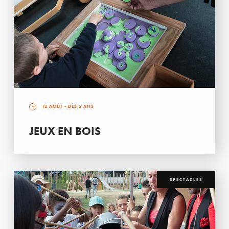
12 AOÛT
- DÈS 5 ANS
JEUX EN BOIS
SPECTACLES