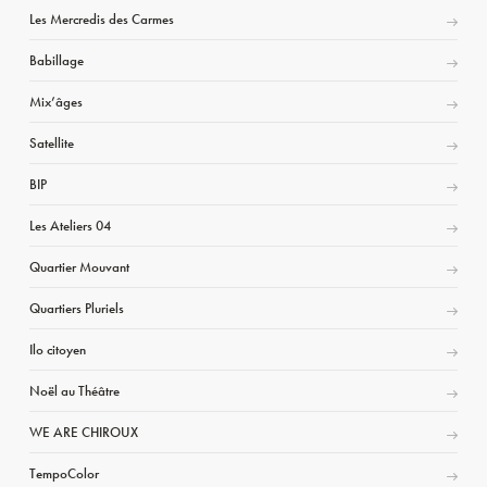
Les Mercredis des Carmes
Babillage
Mix’âges
Satellite
BIP
Les Ateliers 04
Quartier Mouvant
Quartiers Pluriels
Ilo citoyen
Noël au Théâtre
WE ARE CHIROUX
TempoColor