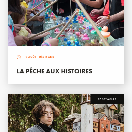
19 AOÛT
- DÈS 3 ANS
LA PÊCHE AUX HISTOIRES
SPECTACLES