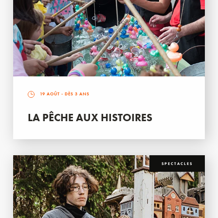
19 AOÛT
- DÈS 3 ANS
LA PÊCHE AUX HISTOIRES
SPECTACLES