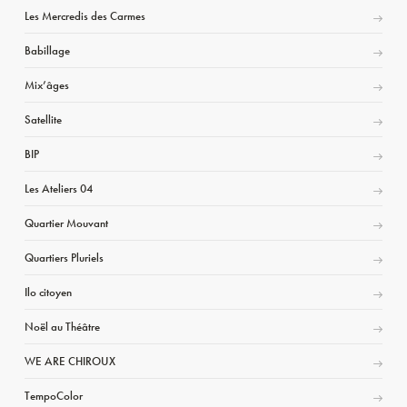
Les Mercredis des Carmes
Babillage
Mix’âges
Satellite
BIP
Les Ateliers 04
Quartier Mouvant
Quartiers Pluriels
Ilo citoyen
Noël au Théâtre
WE ARE CHIROUX
TempoColor