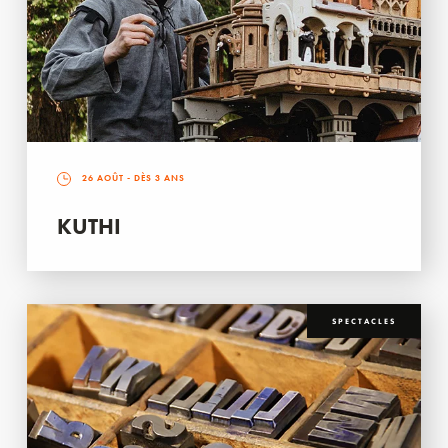
26 AOÛT
- DÈS 3 ANS
KUTHI
SPECTACLES