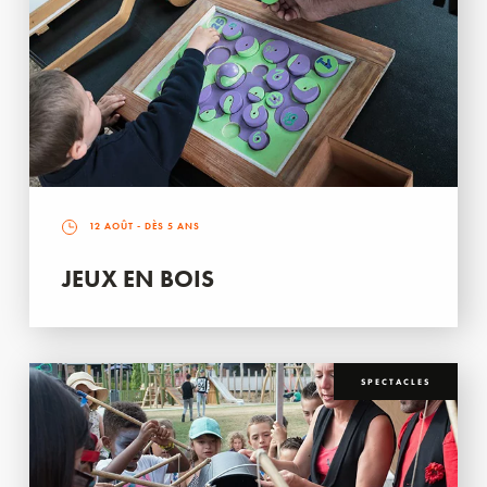
12 AOÛT
- DÈS 5 ANS
JEUX EN BOIS
SPECTACLES