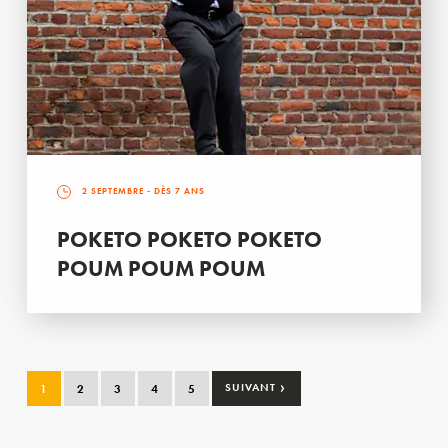
2 SEPTEMBRE
- DÈS 7 ANS
POKETO POKETO POKETO
POUM POUM POUM
›
1
2
3
4
5
SUIVANT