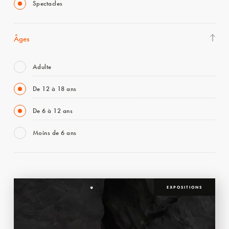
Spectacles
Âges
Adulte
De 12 à 18 ans
De 6 à 12 ans
Moins de 6 ans
EXPOSITIONS