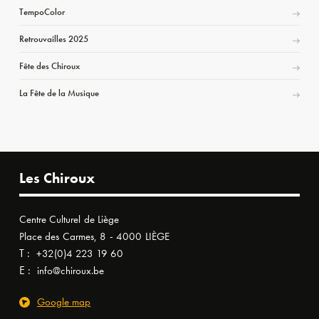
TempoColor
Retrouvailles 2025
Fête des Chiroux
La Fête de la Musique
Les Chiroux
Centre Culturel de Liège
Place des Carmes, 8 - 4000 LIÈGE
T :
+32(0)4 223 19 60
E :
info@chiroux.be
Google map