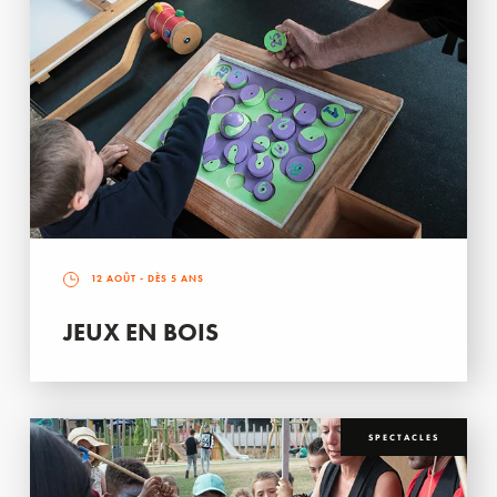
12 AOÛT
- DÈS 5 ANS
JEUX EN BOIS
SPECTACLES