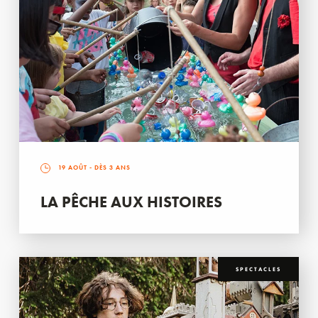
19 AOÛT
- DÈS 3 ANS
LA PÊCHE AUX HISTOIRES
SPECTACLES