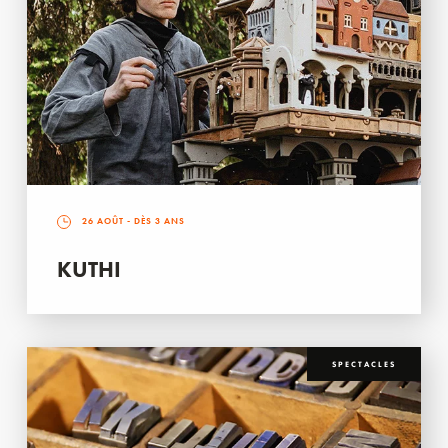
26 AOÛT
- DÈS 3 ANS
KUTHI
SPECTACLES