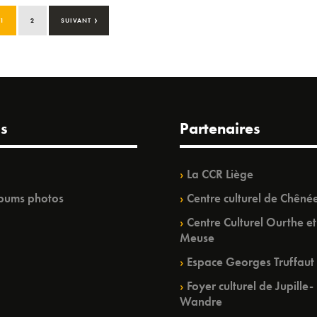
›
1
2
SUIVANT
s
Partenaires
La CCR Liège
bums photos
Centre culturel de Chêné
Centre Culturel Ourthe et
Meuse
Espace Georges Truffaut
Foyer culturel de Jupille-
Wandre