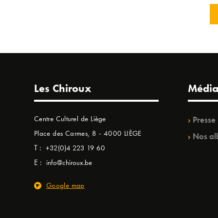
Les Chiroux
Média
Centre Culturel de Liège
Presse
Place des Carmes, 8 - 4000 LIÈGE
Nos al
T :
+32(0)4 223 19 60
E :
info@chiroux.be
Google map