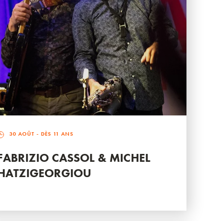
30 AOÛT
- DÈS 11 ANS
FABRIZIO CASSOL & MICHEL
HATZIGEORGIOU