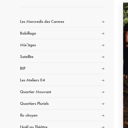
Les Mercredis des Carmes
Babillage
Mix’âges
Satellite
BIP
Les Ateliers 04
Quartier Mouvant
Quartiers Pluriels
Ilo citoyen
Noël au Théâtre