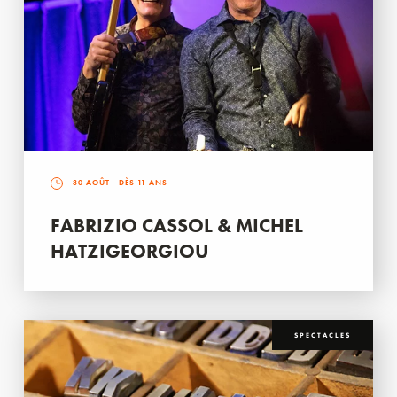
30 AOÛT
- DÈS 11 ANS
FABRIZIO CASSOL & MICHEL
HATZIGEORGIOU
SPECTACLES