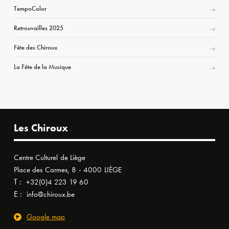
TempoColor
Retrouvailles 2025
Fête des Chiroux
La Fête de la Musique
Les Chiroux
Centre Culturel de Liège
Place des Carmes, 8 - 4000 LIÈGE
T :
+32(0)4 223 19 60
E :
info@chiroux.be
Google map