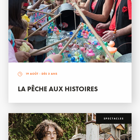
19 AOÛT
- DÈS 3 ANS
LA PÊCHE AUX HISTOIRES
SPECTACLES