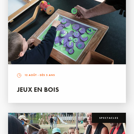
12 AOÛT
- DÈS 5 ANS
JEUX EN BOIS
SPECTACLES