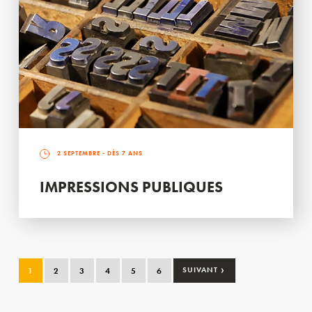
2 SEPTEMBRE
- DÈS 7 ANS
IMPRESSIONS PUBLIQUES
›
1
2
3
4
5
6
SUIVANT