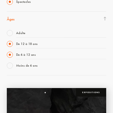
Spectacles
Âges
Adulte
De 12 à 18 ans
De 6 à 12 ans
Moins de 6 ans
EXPOSITIONS