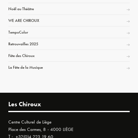
Noël au Théâtre
WE ARE CHIROUX
TempoColor
Retrouvailles 2025
Fête des Chiroux
La Fête de la Musique
Les Chiroux
Centre Culturel de Liège
Place des Carmes, 8 - 4000 LIÈGE
T :
+32(0)4 223 19 60