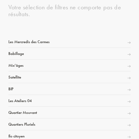
Votre sélection de filtres ne comporte pas de
résultats.
Les Mercredis des Carmes
Babillage
Mix’âges
Satellite
BIP
Les Ateliers 04
Quartier Mouvant
Quartiers Pluriels
Ilo citoyen