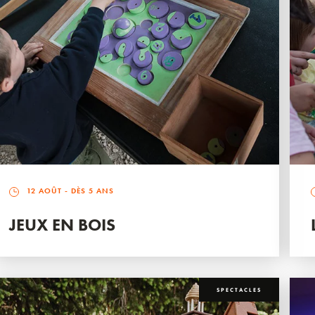
12 AOÛT
- DÈS 5 ANS
JEUX EN BOIS
SPECTACLES