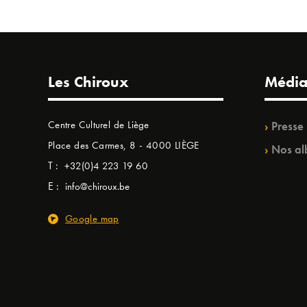
Les Chiroux
Média
Centre Culturel de Liège
Presse
Place des Carmes, 8 - 4000 LIÈGE
Nos al
T :
+32(0)4 223 19 60
E :
info@chiroux.be
Google map