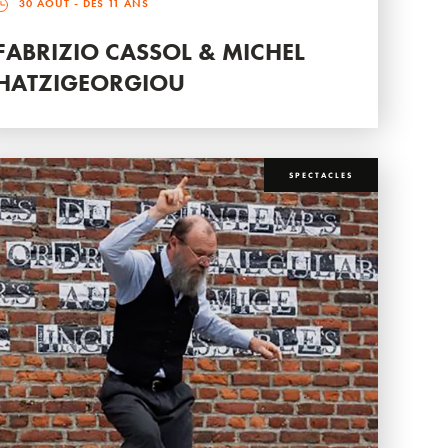
30 AOÛT
- DÈS 11 ANS
FABRIZIO CASSOL & MICHEL
HATZIGEORGIOU
SPECTACLES