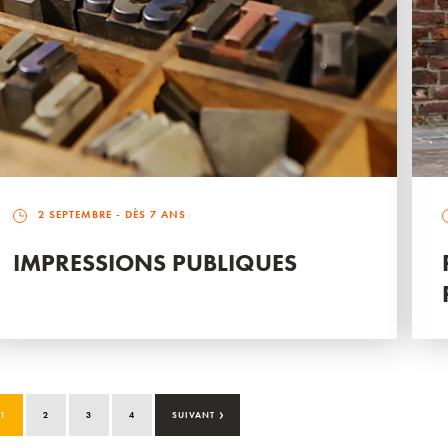
2 SEPTEMBRE
- DÈS 7 ANS
IMPRESSIONS PUBLIQUES
›
1
2
3
4
SUIVANT