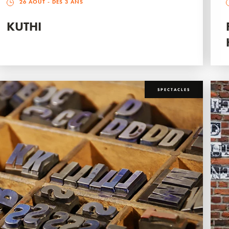
26 AOÛT
- DÈS 3 ANS
KUTHI
SPECTACLES