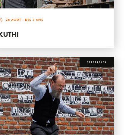
26 AOÛT
- DÈS 3 ANS
KUTHI
SPECTACLES