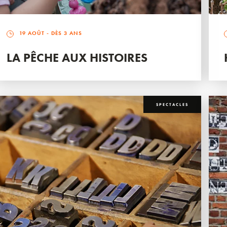
19 AOÛT
- DÈS 3 ANS
LA PÊCHE AUX HISTOIRES
SPECTACLES