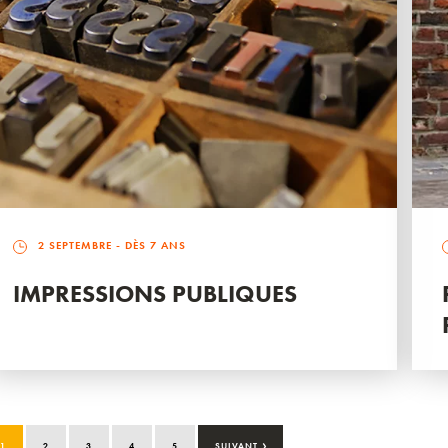
2 SEPTEMBRE
- DÈS 7 ANS
IMPRESSIONS PUBLIQUES
›
1
2
3
4
5
SUIVANT