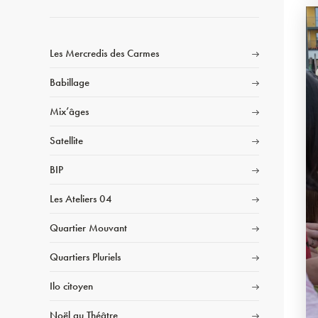
Les Mercredis des Carmes
Babillage
Mix’âges
Satellite
BIP
Les Ateliers 04
Quartier Mouvant
Quartiers Pluriels
Ilo citoyen
Noël au Théâtre