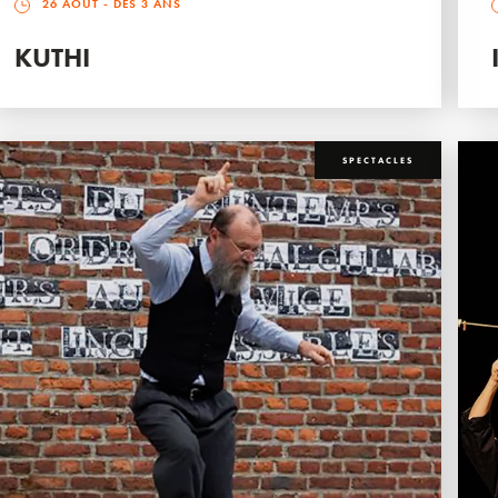
26 AOÛT
- DÈS 3 ANS
KUTHI
SPECTACLES