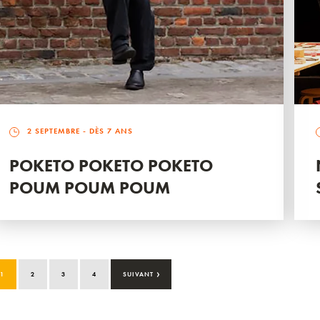
2 SEPTEMBRE
- DÈS 7 ANS
POKETO POKETO POKETO
POUM POUM POUM
›
1
2
3
4
SUIVANT