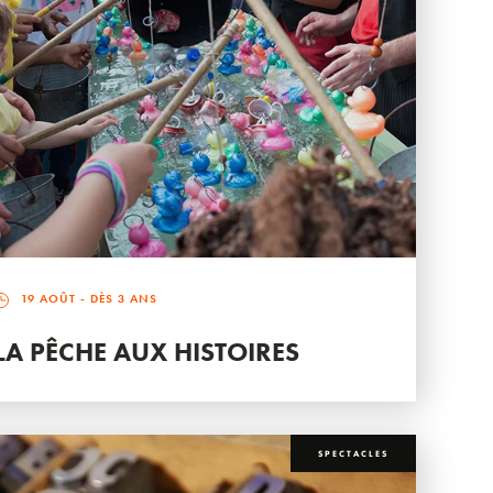
19 AOÛT
- DÈS 3 ANS
LA PÊCHE AUX HISTOIRES
SPECTACLES