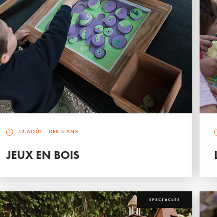
12 AOÛT
- DÈS 5 ANS
JEUX EN BOIS
SPECTACLES