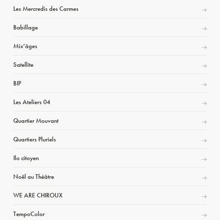
Les Mercredis des Carmes
Babillage
Mix’âges
Satellite
BIP
Les Ateliers 04
Quartier Mouvant
Quartiers Pluriels
Ilo citoyen
Noël au Théâtre
WE ARE CHIROUX
TempoColor