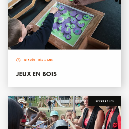
12 AOÛT
- DÈS 5 ANS
JEUX EN BOIS
SPECTACLES