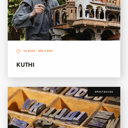
26 AOÛT
- DÈS 3 ANS
KUTHI
SPECTACLES