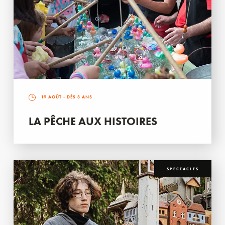
19 AOÛT
- DÈS 3 ANS
LA PÊCHE AUX HISTOIRES
SPECTACLES