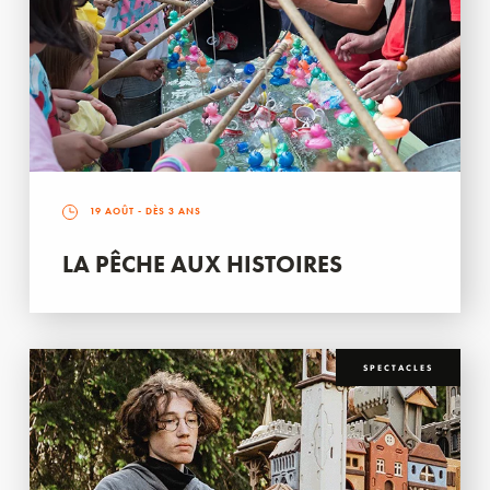
19 AOÛT
- DÈS 3 ANS
LA PÊCHE AUX HISTOIRES
SPECTACLES