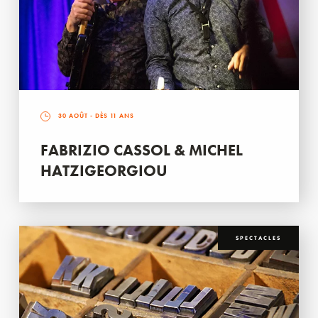
30 AOÛT
- DÈS 11 ANS
FABRIZIO CASSOL & MICHEL
HATZIGEORGIOU
SPECTACLES