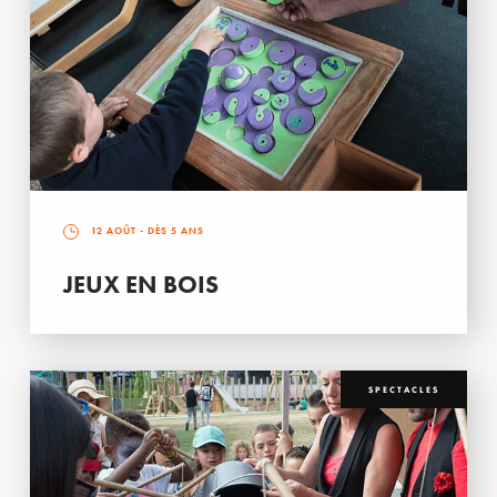
12 AOÛT
- DÈS 5 ANS
JEUX EN BOIS
SPECTACLES