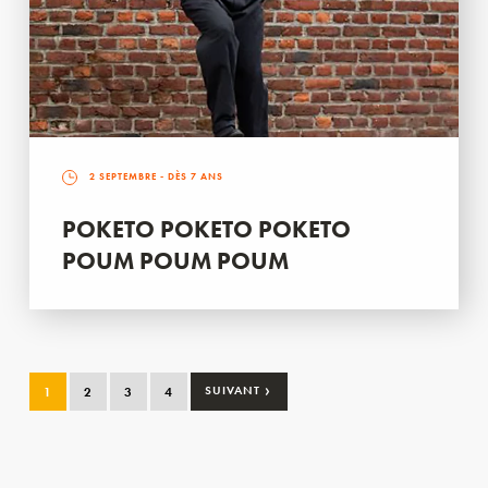
2 SEPTEMBRE
- DÈS 7 ANS
POKETO POKETO POKETO
POUM POUM POUM
›
1
2
3
4
SUIVANT