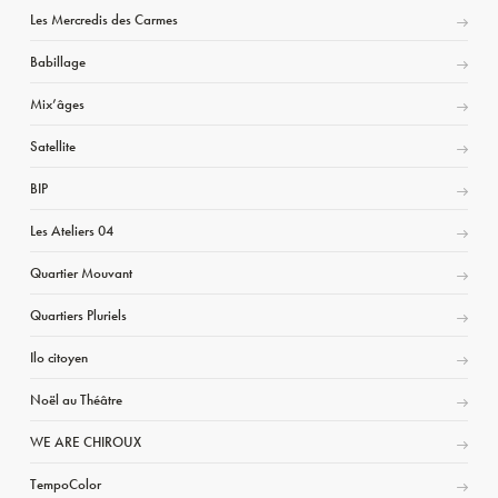
Les Mercredis des Carmes
Babillage
Mix’âges
Satellite
BIP
Les Ateliers 04
Quartier Mouvant
Quartiers Pluriels
Ilo citoyen
Noël au Théâtre
WE ARE CHIROUX
TempoColor