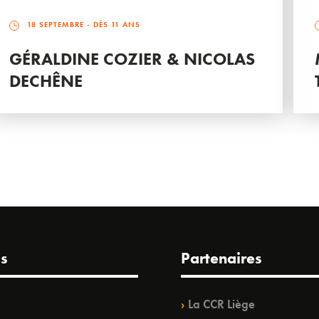
18 SEPTEMBRE
- DÈS 11 ANS
GÉRALDINE COZIER & NICOLAS
DECHÊNE
s
Partenaires
La CCR Liège