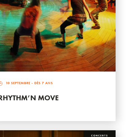
10 SEPTEMBRE
- DÈS 7 ANS
RHYTHM’N MOVE
CONCERTS