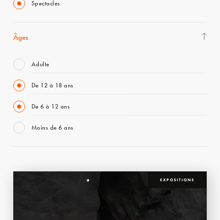
Spectacles
Âges
Adulte
De 12 à 18 ans
De 6 à 12 ans
Moins de 6 ans
EXPOSITIONS