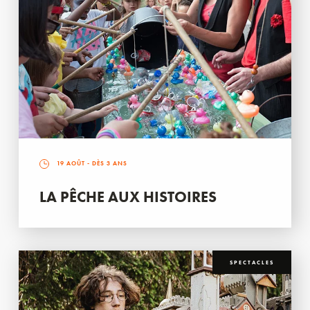
19 AOÛT
- DÈS 3 ANS
LA PÊCHE AUX HISTOIRES
SPECTACLES