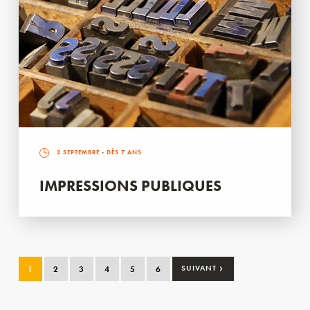
2 SEPTEMBRE
- DÈS 7 ANS
IMPRESSIONS PUBLIQUES
›
1
2
3
4
5
6
SUIVANT