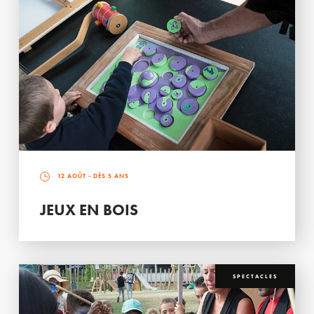
12 AOÛT
- DÈS 5 ANS
JEUX EN BOIS
SPECTACLES