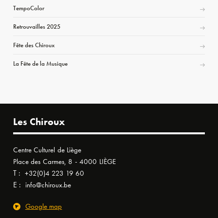
TempoColor
Retrouvailles 2025
Fête des Chiroux
La Fête de la Musique
Les Chiroux
Centre Culturel de Liège
Place des Carmes, 8 - 4000 LIÈGE
T :
+32(0)4 223 19 60
E :
info@chiroux.be
Google map