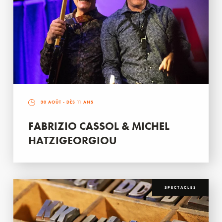
30 AOÛT
- DÈS 11 ANS
FABRIZIO CASSOL & MICHEL
HATZIGEORGIOU
SPECTACLES