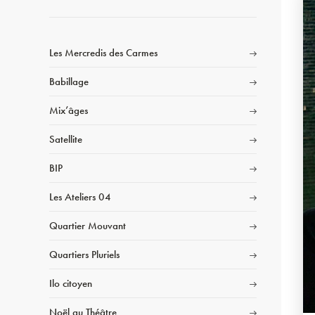
Les Mercredis des Carmes
Babillage
Mix’âges
Satellite
BIP
Les Ateliers 04
Quartier Mouvant
Quartiers Pluriels
Ilo citoyen
Noël au Théâtre