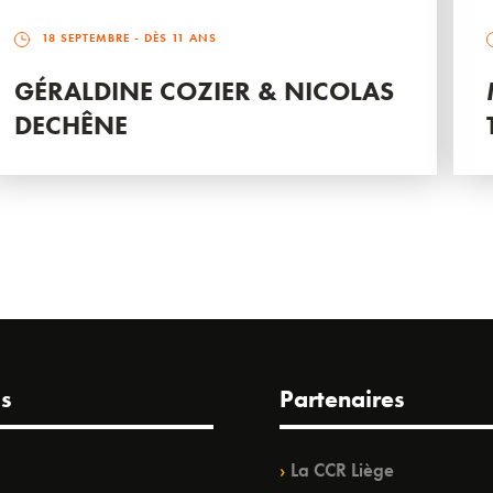
18 SEPTEMBRE
- DÈS 11 ANS
GÉRALDINE COZIER & NICOLAS
DECHÊNE
s
Partenaires
La CCR Liège