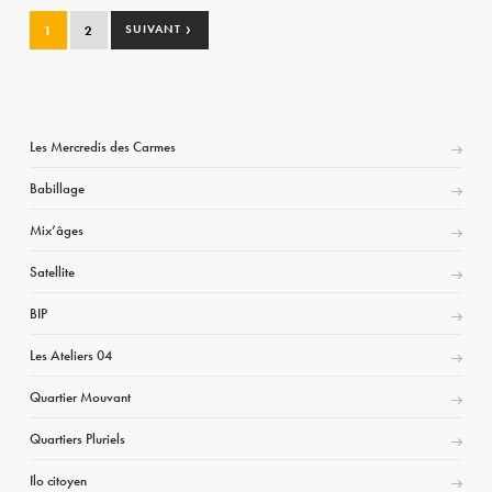
›
1
2
SUIVANT
Les Mercredis des Carmes
Babillage
Mix’âges
Satellite
BIP
Les Ateliers 04
Quartier Mouvant
Quartiers Pluriels
Ilo citoyen