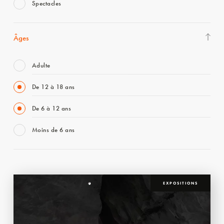
Spectacles
Âges
Adulte
De 12 à 18 ans
De 6 à 12 ans
Moins de 6 ans
EXPOSITIONS