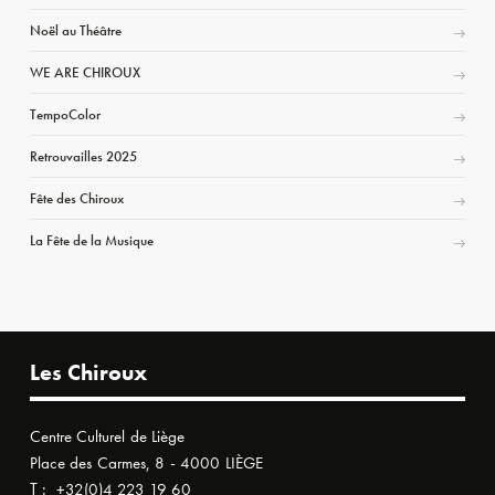
Noël au Théâtre
WE ARE CHIROUX
TempoColor
Retrouvailles 2025
Fête des Chiroux
La Fête de la Musique
Les Chiroux
Centre Culturel de Liège
Place des Carmes, 8 - 4000 LIÈGE
T :
+32(0)4 223 19 60