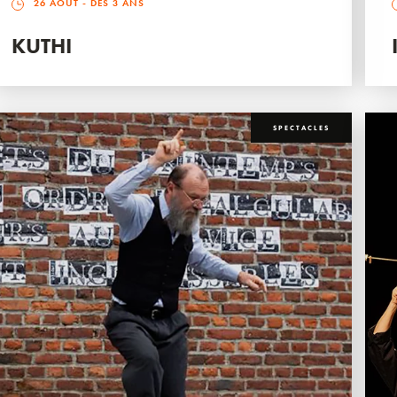
26 AOÛT
- DÈS 3 ANS
KUTHI
SPECTACLES