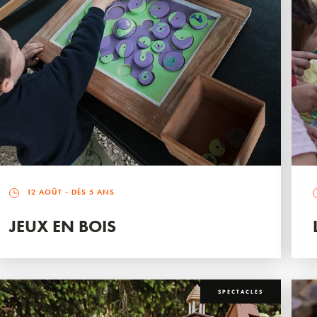
12 AOÛT
- DÈS 5 ANS
JEUX EN BOIS
SPECTACLES