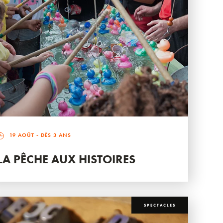
19 AOÛT
- DÈS 3 ANS
LA PÊCHE AUX HISTOIRES
SPECTACLES