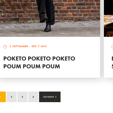
2 SEPTEMBRE
- DÈS 7 ANS
POKETO POKETO POKETO
POUM POUM POUM
›
1
2
3
4
SUIVANT