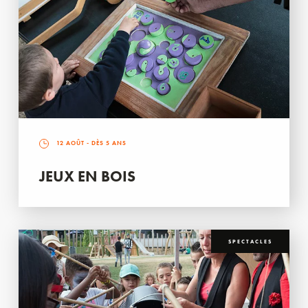
12 AOÛT
- DÈS 5 ANS
JEUX EN BOIS
SPECTACLES