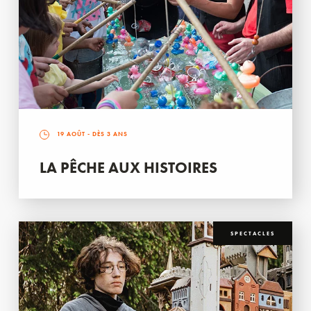
19 AOÛT
- DÈS 3 ANS
LA PÊCHE AUX HISTOIRES
SPECTACLES