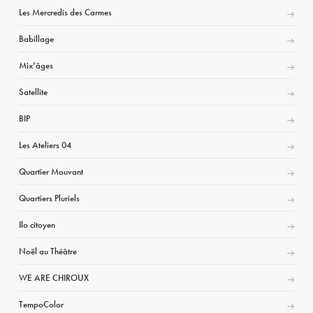
Les Mercredis des Carmes
Babillage
Mix’âges
Satellite
BIP
Les Ateliers 04
Quartier Mouvant
Quartiers Pluriels
Ilo citoyen
Noël au Théâtre
WE ARE CHIROUX
TempoColor