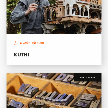
26 AOÛT
- DÈS 3 ANS
KUTHI
SPECTACLES