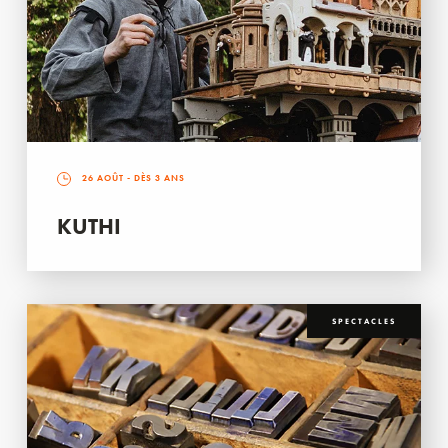
26 AOÛT
- DÈS 3 ANS
KUTHI
SPECTACLES