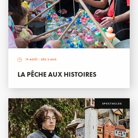
19 AOÛT
- DÈS 3 ANS
LA PÊCHE AUX HISTOIRES
SPECTACLES