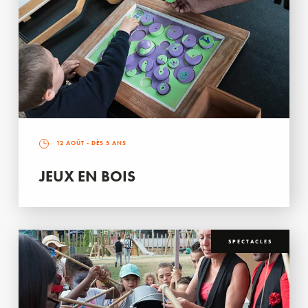
12 AOÛT
- DÈS 5 ANS
JEUX EN BOIS
SPECTACLES