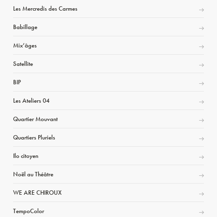
Les Mercredis des Carmes
Babillage
Mix’âges
Satellite
BIP
Les Ateliers 04
Quartier Mouvant
Quartiers Pluriels
Ilo citoyen
Noël au Théâtre
WE ARE CHIROUX
TempoColor