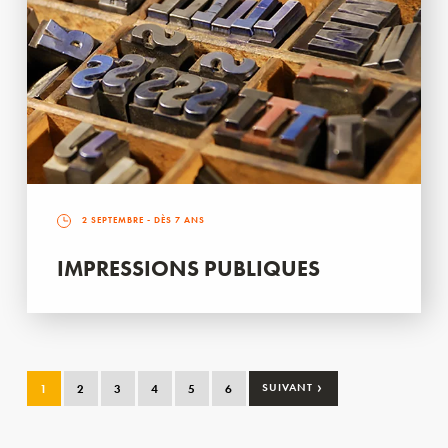
2 SEPTEMBRE
- DÈS 7 ANS
IMPRESSIONS PUBLIQUES
›
1
2
3
4
5
6
SUIVANT