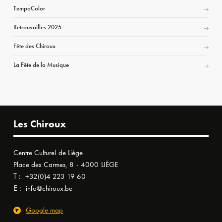
TempoColor
Retrouvailles 2025
Fête des Chiroux
La Fête de la Musique
Les Chiroux
Centre Culturel de Liège
Place des Carmes, 8 - 4000 LIÈGE
T :
+32(0)4 223 19 60
E :
info@chiroux.be
Google map