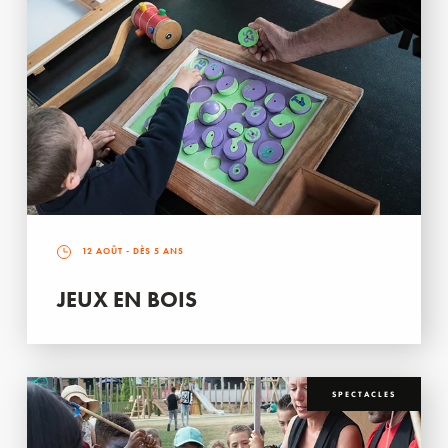
12 AOÛT
- DÈS 5 ANS
JEUX EN BOIS
SPECTACLES