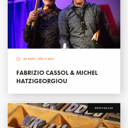
30 AOÛT
- DÈS 11 ANS
FABRIZIO CASSOL & MICHEL
HATZIGEORGIOU
SPECTACLES