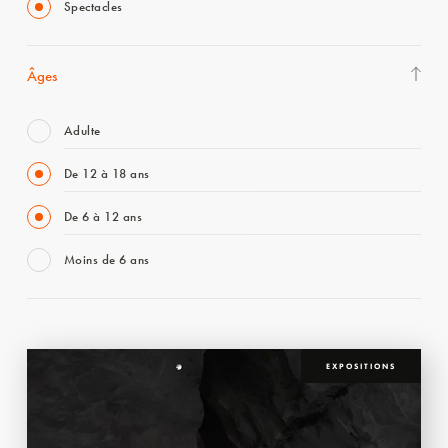
Spectacles
Âges
Adulte
De 12 à 18 ans
De 6 à 12 ans
Moins de 6 ans
EXPOSITIONS