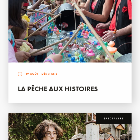
19 AOÛT
- DÈS 3 ANS
LA PÊCHE AUX HISTOIRES
SPECTACLES