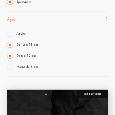
Spectacles
Âges
Adulte
De 12 à 18 ans
De 6 à 12 ans
Moins de 6 ans
EXPOSITIONS