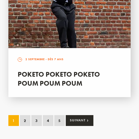
2 SEPTEMBRE
- DÈS 7 ANS
POKETO POKETO POKETO
POUM POUM POUM
›
1
2
3
4
5
SUIVANT