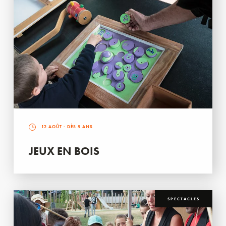
12 AOÛT
- DÈS 5 ANS
JEUX EN BOIS
SPECTACLES