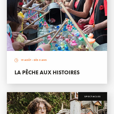
19 AOÛT
- DÈS 3 ANS
LA PÊCHE AUX HISTOIRES
SPECTACLES