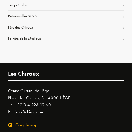
TempoColor
Retrouvailles 2025
Fête des Chiroux
La Fête de la Musique
Les Chiroux
Centre Culturel de Liège
Place des Carmes, 8 - 4000 LIÈGE
T :
+32(0)4 223 19 60
E :
info@chiroux.be
Google map