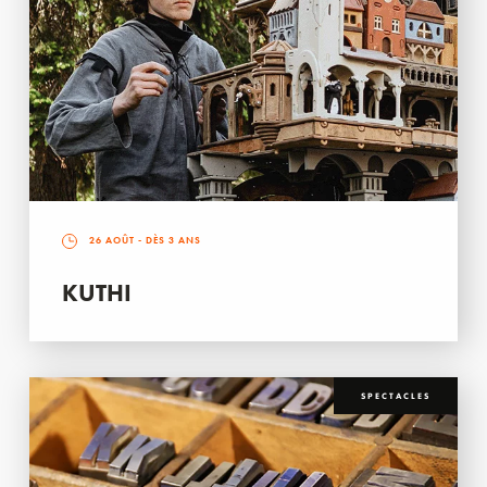
26 AOÛT
- DÈS 3 ANS
KUTHI
SPECTACLES