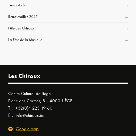
TempoColor
Retrouvailles 2025
Fête des Chiroux
La Fête de la Musique
Les Chiroux
Centre Culturel de Liège
Place des Carmes, 8 - 4000 LIÈGE
T :
+32(0)4 223 19 60
E :
info@chiroux.be
Google map