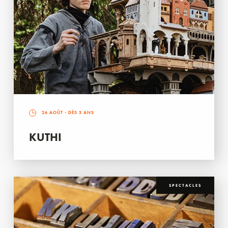
26 AOÛT
- DÈS 3 ANS
KUTHI
SPECTACLES