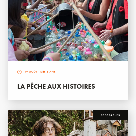
19 AOÛT
- DÈS 3 ANS
LA PÊCHE AUX HISTOIRES
SPECTACLES