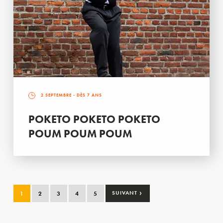
2 SEPTEMBRE
- DÈS 7 ANS
POKETO POKETO POKETO
POUM POUM POUM
›
1
2
3
4
5
SUIVANT