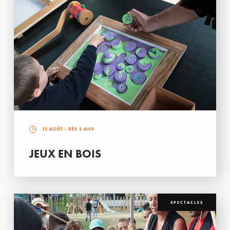
12 AOÛT
- DÈS 5 ANS
JEUX EN BOIS
SPECTACLES