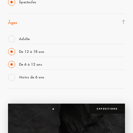
Spectacles
Âges
Adulte
De 12 à 18 ans
De 6 à 12 ans
Moins de 6 ans
EXPOSITIONS