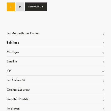
›
1
2
SUIVANT
Les Mercredis des Carmes
Babillage
Mix’âges
Satellite
BIP
Les Ateliers 04
Quartier Mouvant
Quartiers Pluriels
Ilo citoyen