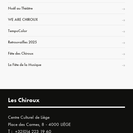
Noël au Théâtre
WE ARE CHIROUX
TempoColor
Retrouvailles 2025
Fête des Chiroux
La Fête de la Musique
Les Chiroux
Centre Culturel de Liège
Place des Carmes, 8 - 4000 LIÈGE
T :
+32(0)4 223 19 60