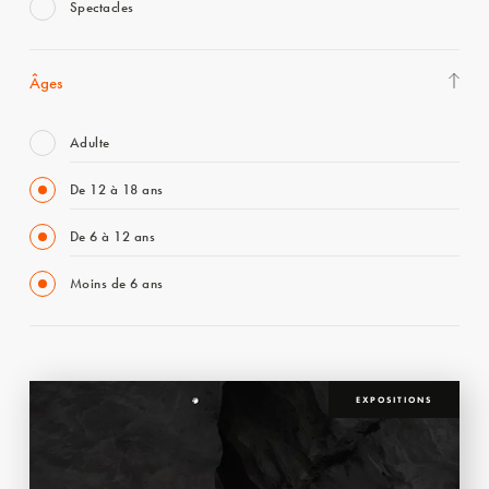
Spectacles
Âges
Adulte
De 12 à 18 ans
De 6 à 12 ans
Moins de 6 ans
EXPOSITIONS