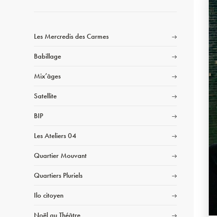
Les Mercredis des Carmes
Babillage
Mix’âges
Satellite
BIP
Les Ateliers 04
Quartier Mouvant
Quartiers Pluriels
Ilo citoyen
Noël au Théâtre