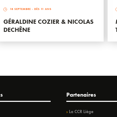
18 SEPTEMBRE
- DÈS 11 ANS
GÉRALDINE COZIER & NICOLAS
DECHÊNE
s
Partenaires
La CCR Liège