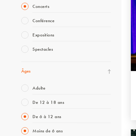
Concerts
Conférence
Expositions
Spectacles
Âges
Adulte
De 12 à 18 ans
De 6 à 12 ans
Moins de 6 ans