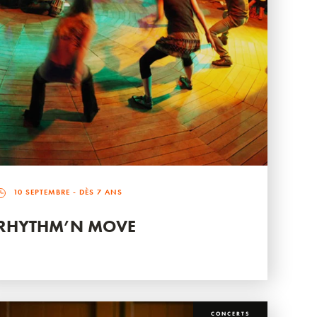
10 SEPTEMBRE
- DÈS 7 ANS
RHYTHM’N MOVE
CONCERTS