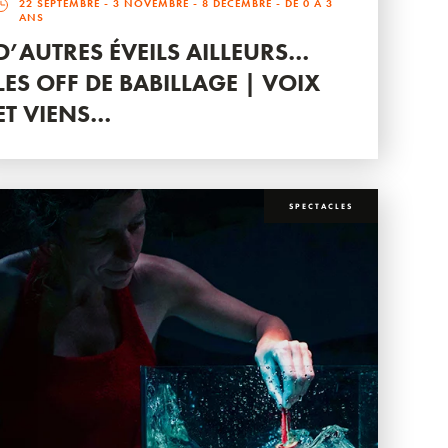
22 SEPTEMBRE
-
3 NOVEMBRE
-
8 DÉCEMBRE
- DE 0 À 3
ANS
D’AUTRES ÉVEILS AILLEURS…
LES OFF DE BABILLAGE | VOIX
ET VIENS…
SPECTACLES