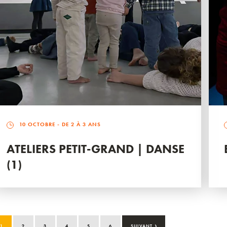
10 OCTOBRE
- DE 2 À 3 ANS
ATELIERS PETIT-GRAND | DANSE
(1)
›
1
2
3
4
5
6
SUIVANT