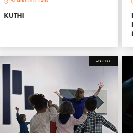
26 AOÛT
- DÈS 3 ANS
KUTHI
ATELIERS