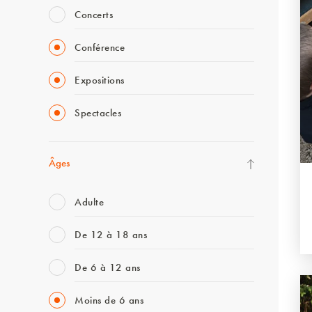
Concerts
Conférence
Expositions
Spectacles
Âges
Adulte
De 12 à 18 ans
De 6 à 12 ans
Moins de 6 ans