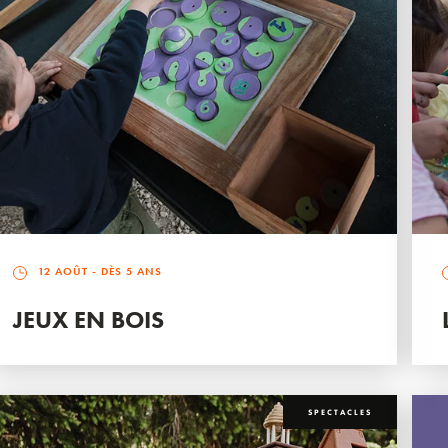
12 AOÛT
- DÈS 5 ANS
JEUX EN BOIS
SPECTACLES