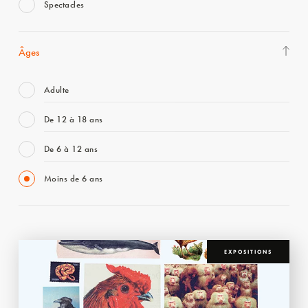
Spectacles
Âges
Adulte
De 12 à 18 ans
De 6 à 12 ans
Moins de 6 ans
EXPOSITIONS