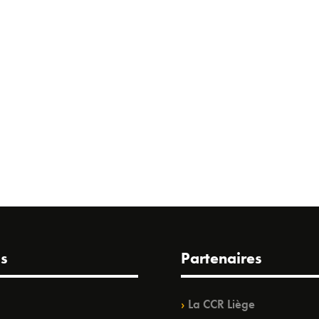
s
Partenaires
La CCR Liège