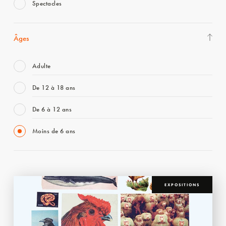
Spectacles
Âges
Adulte
De 12 à 18 ans
De 6 à 12 ans
Moins de 6 ans
EXPOSITIONS