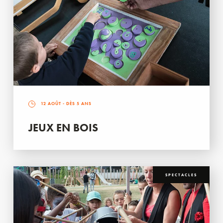
12 AOÛT
- DÈS 5 ANS
JEUX EN BOIS
SPECTACLES