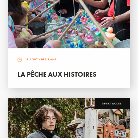
19 AOÛT
- DÈS 3 ANS
LA PÊCHE AUX HISTOIRES
SPECTACLES