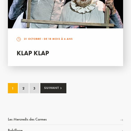
21 OCTOBRE
- DE 18 MOIS À 6 ANS
KLAP KLAP
›
1
2
3
SUIVANT
Les Mercredis des Carmes
Babillage