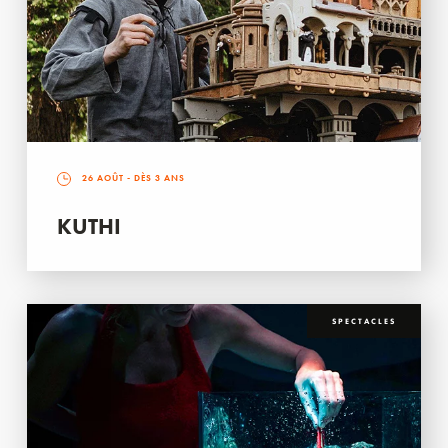
26 AOÛT
- DÈS 3 ANS
KUTHI
SPECTACLES