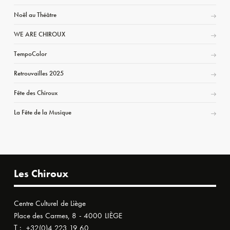
Noël au Théâtre
WE ARE CHIROUX
TempoColor
Retrouvailles 2025
Fête des Chiroux
La Fête de la Musique
Les Chiroux
Centre Culturel de Liège
Place des Carmes, 8 - 4000 LIÈGE
T :
+32(0)4 223 19 60