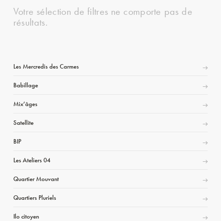
Votre sélection de filtres ne comporte pas de
résultats.
Les Mercredis des Carmes
Babillage
Mix’âges
Satellite
BIP
Les Ateliers 04
Quartier Mouvant
Quartiers Pluriels
Ilo citoyen