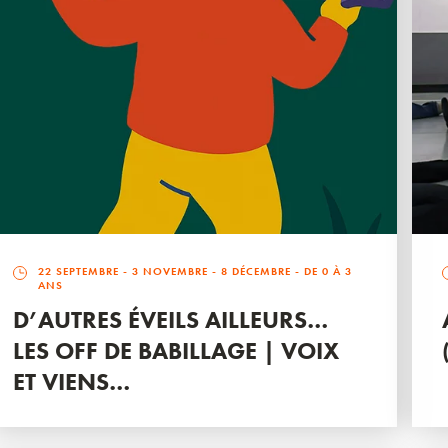
22 SEPTEMBRE
-
3 NOVEMBRE
-
8 DÉCEMBRE
- DE 0 À 3
ANS
D’AUTRES ÉVEILS AILLEURS…
LES OFF DE BABILLAGE | VOIX
ET VIENS…