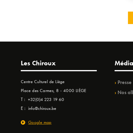
Les Chiroux
Média
Centre Culturel de Liège
Presse
Place des Carmes, 8 - 4000 LIÈGE
Nos al
T :
+32(0)4 223 19 60
E :
info@chiroux.be
Google map