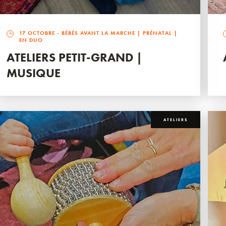
17 OCTOBRE
- BÉBÉS AVANT LA MARCHE | PRÉNATAL |
EN DUO
ATELIERS PETIT-GRAND |
MUSIQUE
ATELIERS