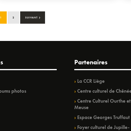
›
1
2
SUIVANT
s
Partenaires
La CCR Liège
bums photos
Centre culturel de Chêné
Centre Culturel Ourthe et
Meuse
Espace Georges Truffaut
Foyer culturel de Jupille-