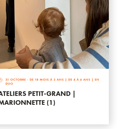
31 OCTOBRE
- DE 18 MOIS À 3 ANS | DE 4 À 6 ANS | EN
DUO
ATELIERS PETIT-GRAND |
MARIONNETTE (1)