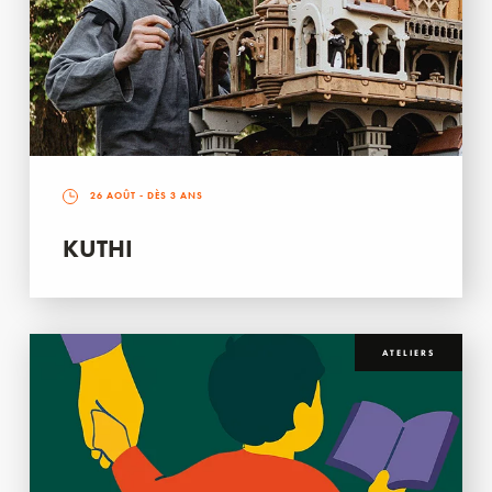
26 AOÛT
- DÈS 3 ANS
KUTHI
ATELIERS