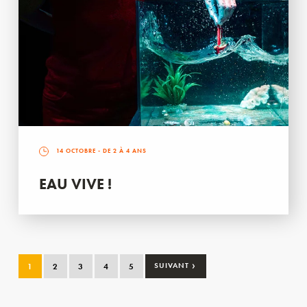
14 OCTOBRE
- DE 2 À 4 ANS
EAU VIVE !
›
1
2
3
4
5
SUIVANT