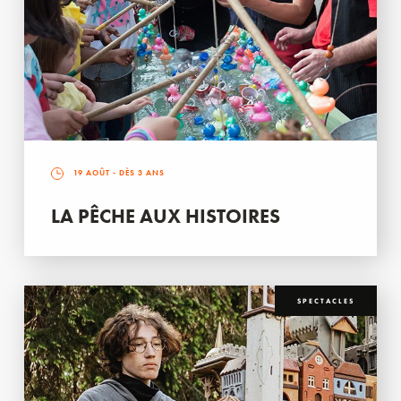
19 AOÛT
- DÈS 3 ANS
LA PÊCHE AUX HISTOIRES
SPECTACLES