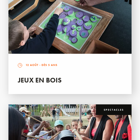
12 AOÛT
- DÈS 5 ANS
JEUX EN BOIS
SPECTACLES