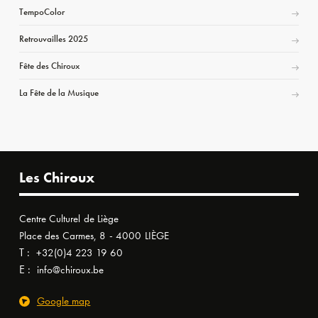
TempoColor
Retrouvailles 2025
Fête des Chiroux
La Fête de la Musique
Les Chiroux
Centre Culturel de Liège
Place des Carmes, 8 - 4000 LIÈGE
T :
+32(0)4 223 19 60
E :
info@chiroux.be
Google map