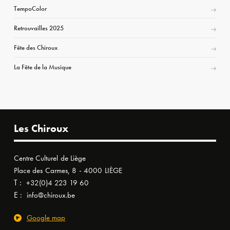
TempoColor
Retrouvailles 2025
Fête des Chiroux
La Fête de la Musique
Les Chiroux
Centre Culturel de Liège
Place des Carmes, 8 - 4000 LIÈGE
T :
+32(0)4 223 19 60
E :
info@chiroux.be
Google map