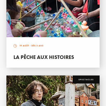
19 AOÛT
- DÈS 3 ANS
LA PÊCHE AUX HISTOIRES
SPECTACLES