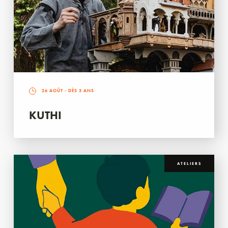
26 AOÛT
- DÈS 3 ANS
KUTHI
ATELIERS