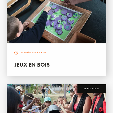
12 AOÛT
- DÈS 5 ANS
JEUX EN BOIS
SPECTACLES