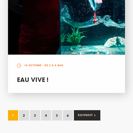
14 OCTOBRE
- DE 2 À 4 ANS
EAU VIVE !
›
1
2
3
4
5
6
SUIVANT