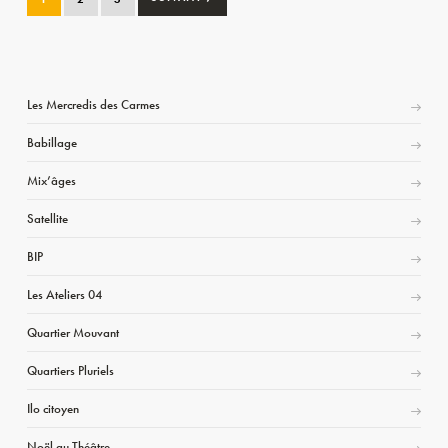
Les Mercredis des Carmes
Babillage
Mix’âges
Satellite
BIP
Les Ateliers 04
Quartier Mouvant
Quartiers Pluriels
Ilo citoyen
Noël au Théâtre