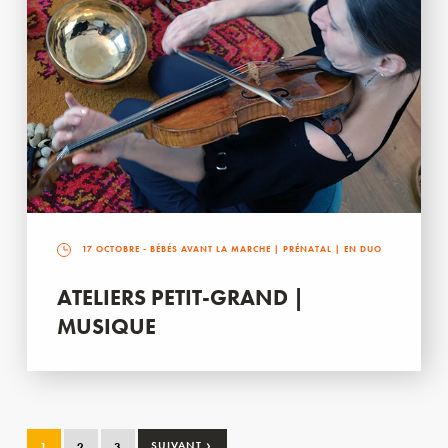
17 OCTOBRE
- BÉBÉS AVANT LA MARCHE | PRÉNATAL | EN DUO
ATELIERS PETIT-GRAND |
MUSIQUE
›
1
2
3
SUIVANT