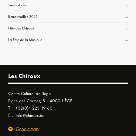
TempoColor
Retrouvailles 2025
Fête des Chiroux
La Fête de la Musique
Les Chiroux
Centre Culturel de Liège
Place des Carmes, 8 - 4000 LIÈGE
T :
+32(0)4 223 19 60
E :
info@chiroux.be
Google map