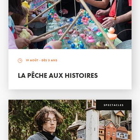
19 AOÛT
- DÈS 3 ANS
LA PÊCHE AUX HISTOIRES
SPECTACLES