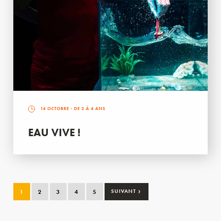
14 OCTOBRE
- DE 2 À 4 ANS
EAU VIVE !
›
1
2
3
4
5
SUIVANT