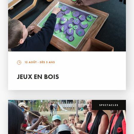
12 AOÛT
- DÈS 5 ANS
JEUX EN BOIS
SPECTACLES