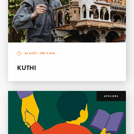
26 AOÛT
- DÈS 3 ANS
KUTHI
ATELIERS