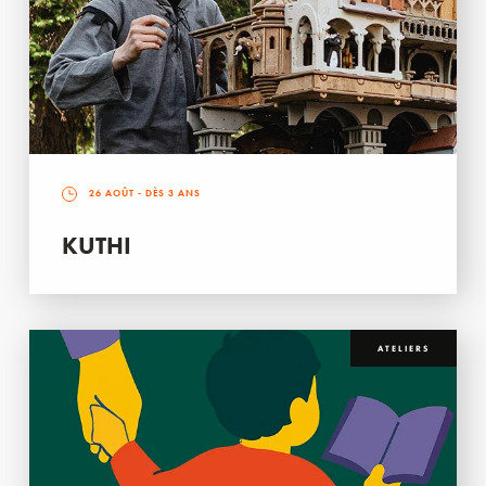
26 AOÛT
- DÈS 3 ANS
KUTHI
ATELIERS