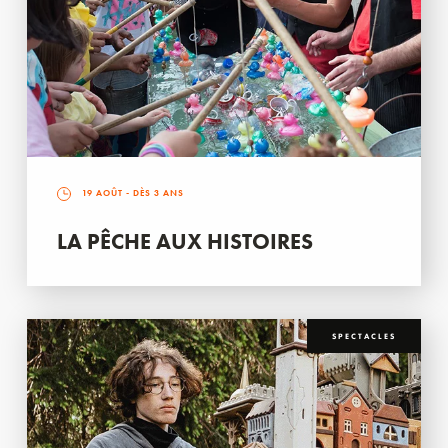
19 AOÛT
- DÈS 3 ANS
LA PÊCHE AUX HISTOIRES
SPECTACLES