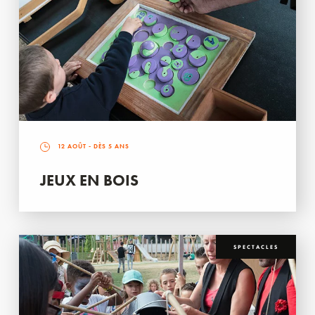
12 AOÛT
- DÈS 5 ANS
JEUX EN BOIS
SPECTACLES