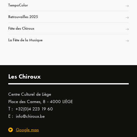
TempoColor
Retrouvailles 2025
Fête des Chiroux
La Fête de la Musique
Les Chiroux
Centre Culturel de Liège
Place des Carmes, 8 - 4000 LIÈGE
T :
+32(0)4 223 19 60
E :
info@chiroux.be
Google map