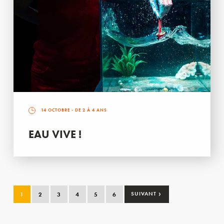
14 OCTOBRE
- DE 2 À 4 ANS
EAU VIVE !
›
1
2
3
4
5
6
SUIVANT