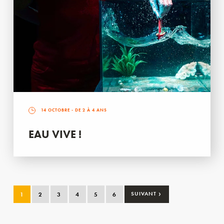
14 OCTOBRE
- DE 2 À 4 ANS
EAU VIVE !
›
1
2
3
4
5
6
SUIVANT