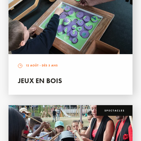
12 AOÛT
- DÈS 5 ANS
JEUX EN BOIS
SPECTACLES