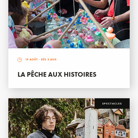
19 AOÛT
- DÈS 3 ANS
LA PÊCHE AUX HISTOIRES
SPECTACLES