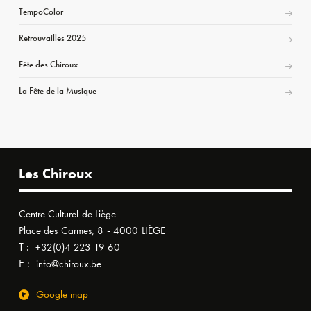
TempoColor
Retrouvailles 2025
Fête des Chiroux
La Fête de la Musique
Les Chiroux
Centre Culturel de Liège
Place des Carmes, 8 - 4000 LIÈGE
T :
+32(0)4 223 19 60
E :
info@chiroux.be
Google map