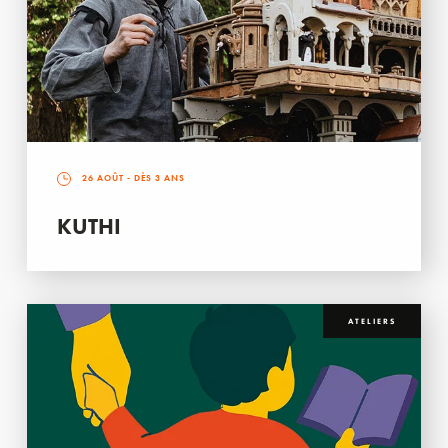
26 AOÛT
- DÈS 3 ANS
KUTHI
ATELIERS