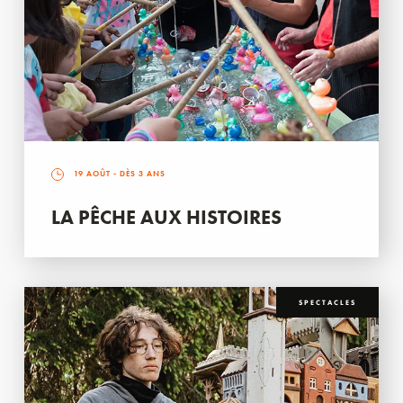
19 AOÛT
- DÈS 3 ANS
LA PÊCHE AUX HISTOIRES
SPECTACLES