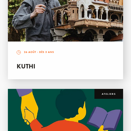
26 AOÛT
- DÈS 3 ANS
KUTHI
ATELIERS