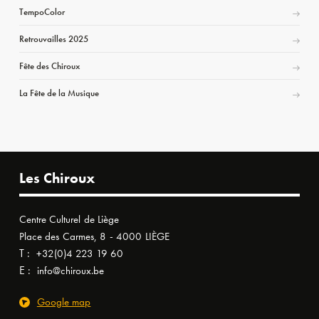
TempoColor
Retrouvailles 2025
Fête des Chiroux
La Fête de la Musique
Les Chiroux
Centre Culturel de Liège
Place des Carmes, 8 - 4000 LIÈGE
T :
+32(0)4 223 19 60
E :
info@chiroux.be
Google map