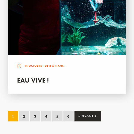
14 OCTOBRE
- DE 2 À 4 ANS
EAU VIVE !
›
1
2
3
4
5
6
SUIVANT