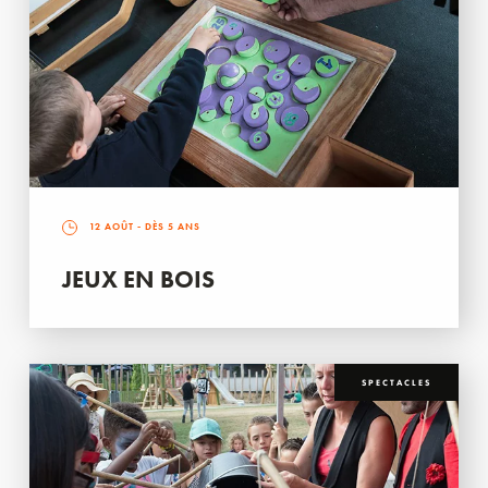
12 AOÛT
- DÈS 5 ANS
JEUX EN BOIS
SPECTACLES