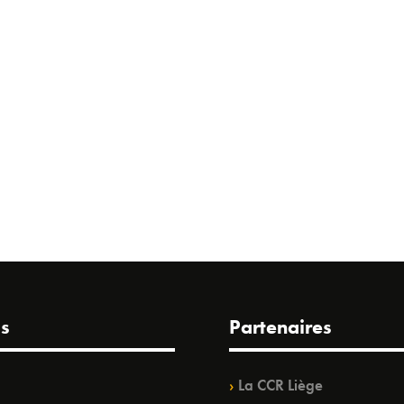
s
Partenaires
La CCR Liège