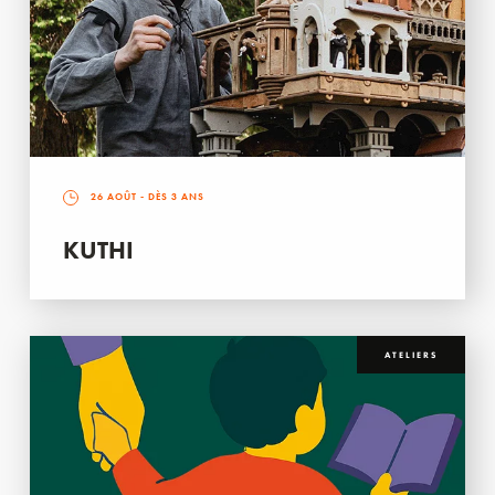
26 AOÛT
- DÈS 3 ANS
KUTHI
ATELIERS