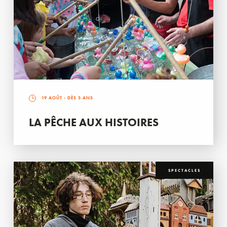
19 AOÛT
- DÈS 3 ANS
LA PÊCHE AUX HISTOIRES
SPECTACLES