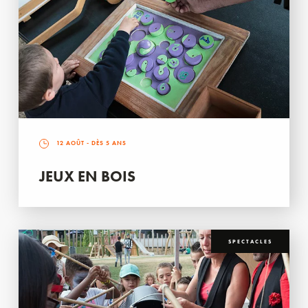
12 AOÛT
- DÈS 5 ANS
JEUX EN BOIS
SPECTACLES