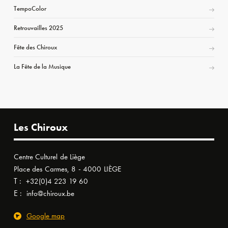
TempoColor
Retrouvailles 2025
Fête des Chiroux
La Fête de la Musique
Les Chiroux
Centre Culturel de Liège
Place des Carmes, 8 - 4000 LIÈGE
T :
+32(0)4 223 19 60
E :
info@chiroux.be
Google map