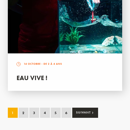
14 OCTOBRE
- DE 2 À 4 ANS
EAU VIVE !
›
1
2
3
4
5
6
SUIVANT