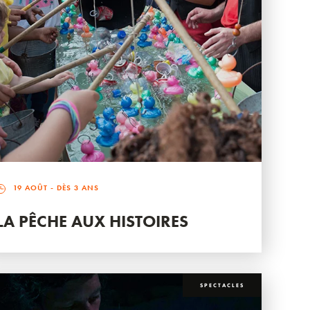
19 AOÛT
- DÈS 3 ANS
LA PÊCHE AUX HISTOIRES
SPECTACLES