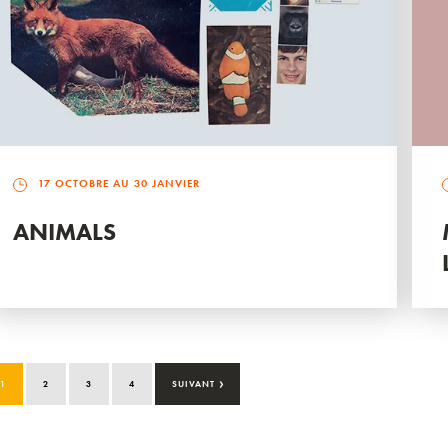
17 OCTOBRE AU 30 JANVIER
ANIMALS
›
1
2
3
4
SUIVANT