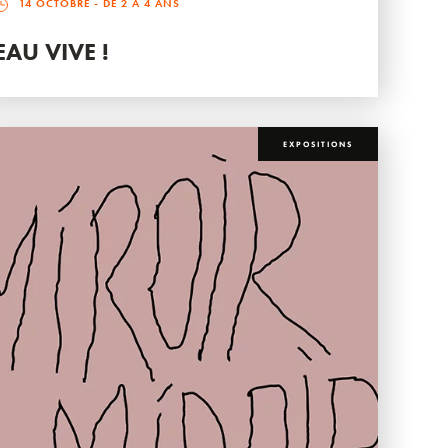
14 OCTOBRE
- DE 2 À 4 ANS
EAU VIVE !
EXPOSITIONS