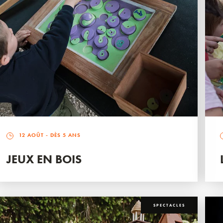
12 AOÛT
- DÈS 5 ANS
JEUX EN BOIS
SPECTACLES