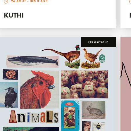
26 AOÛT
- DÈS 3 ANS
KUTHI
EXPOSITIONS