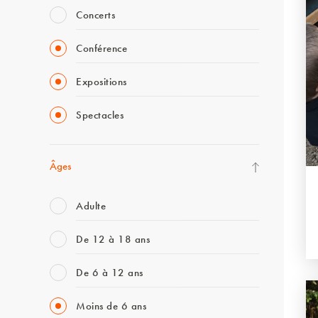
Concerts
Conférence
Expositions
Spectacles
Âges
Adulte
De 12 à 18 ans
De 6 à 12 ans
Moins de 6 ans