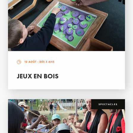
12 AOÛT
- DÈS 5 ANS
JEUX EN BOIS
SPECTACLES