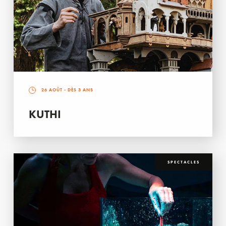
26 AOÛT
- DÈS 3 ANS
KUTHI
SPECTACLES