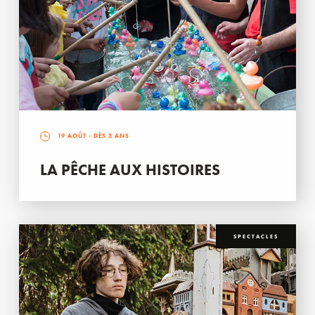
19 AOÛT
- DÈS 3 ANS
LA PÊCHE AUX HISTOIRES
SPECTACLES