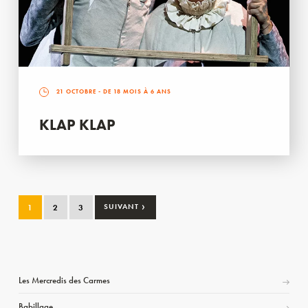
21 OCTOBRE
- DE 18 MOIS À 6 ANS
KLAP KLAP
›
1
2
3
SUIVANT
Les Mercredis des Carmes
Babillage