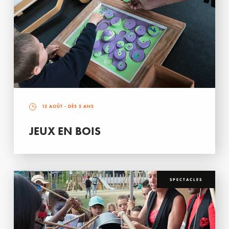
12 AOÛT
- DÈS 5 ANS
JEUX EN BOIS
SPECTACLES