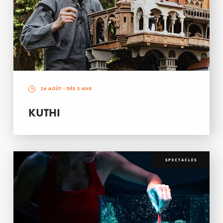
26 AOÛT
- DÈS 3 ANS
KUTHI
SPECTACLES