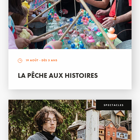
19 AOÛT
- DÈS 3 ANS
LA PÊCHE AUX HISTOIRES
SPECTACLES