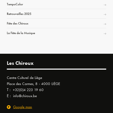
TempoColor
Retrouvailles 2025
Fête des Chiroux
La Fête de la Musique
Les Chiroux
Centre Culturel de Liège
Place des Carmes, 8 - 4000 LIÈGE
T :
+32(0)4 223 19 60
E :
info@chiroux.be
Google map