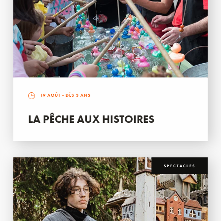
19 AOÛT
- DÈS 3 ANS
LA PÊCHE AUX HISTOIRES
SPECTACLES