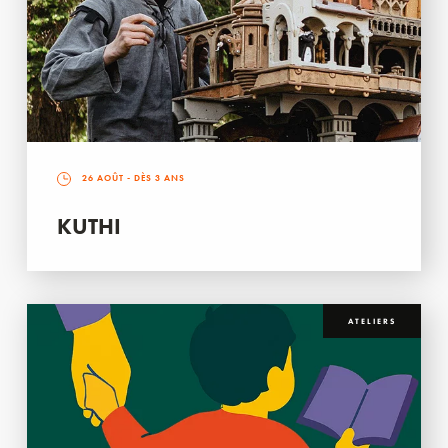
26 AOÛT
- DÈS 3 ANS
KUTHI
ATELIERS