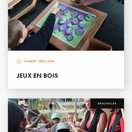
12 AOÛT
- DÈS 5 ANS
JEUX EN BOIS
SPECTACLES