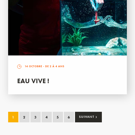
14 OCTOBRE
- DE 2 À 4 ANS
EAU VIVE !
›
1
2
3
4
5
6
SUIVANT