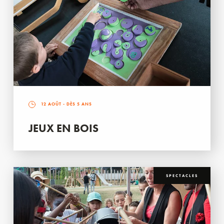
12 AOÛT
- DÈS 5 ANS
JEUX EN BOIS
SPECTACLES