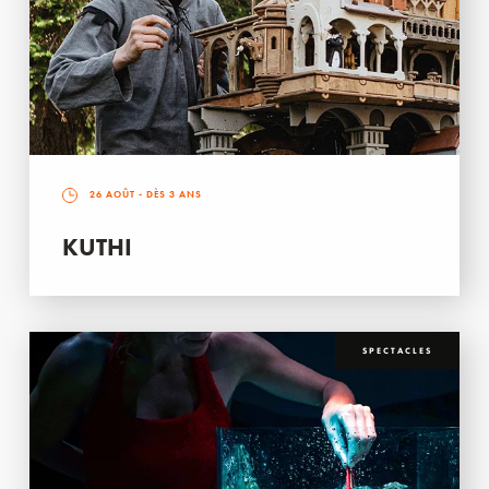
26 AOÛT
- DÈS 3 ANS
KUTHI
SPECTACLES