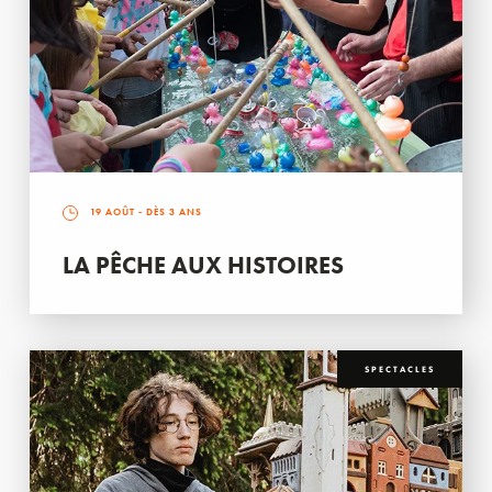
19 AOÛT
- DÈS 3 ANS
LA PÊCHE AUX HISTOIRES
SPECTACLES