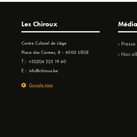
Les Chiroux
Média
Centre Culturel de Liège
Presse
Place des Carmes, 8 - 4000 LIÈGE
Nos al
T :
+32(0)4 223 19 60
E :
info@chiroux.be
Google map