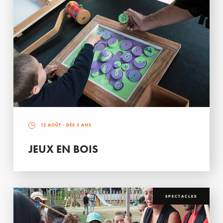
12 AOÛT
- DÈS 5 ANS
JEUX EN BOIS
SPECTACLES