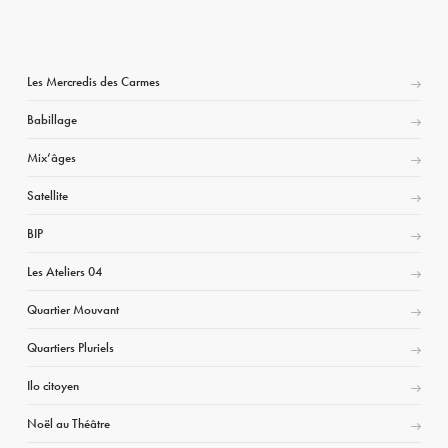
Les Mercredis des Carmes
Babillage
Mix’âges
Satellite
BIP
Les Ateliers 04
Quartier Mouvant
Quartiers Pluriels
Ilo citoyen
Noël au Théâtre