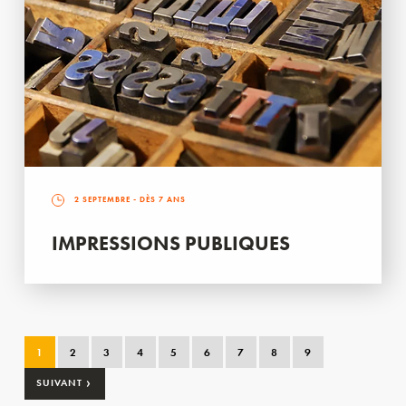
2 SEPTEMBRE
- DÈS 7 ANS
IMPRESSIONS PUBLIQUES
1
2
3
4
5
6
7
8
9
›
SUIVANT