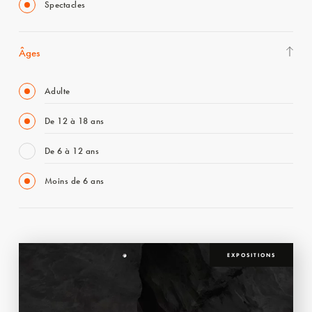
Spectacles
Âges
Adulte
De 12 à 18 ans
De 6 à 12 ans
Moins de 6 ans
EXPOSITIONS