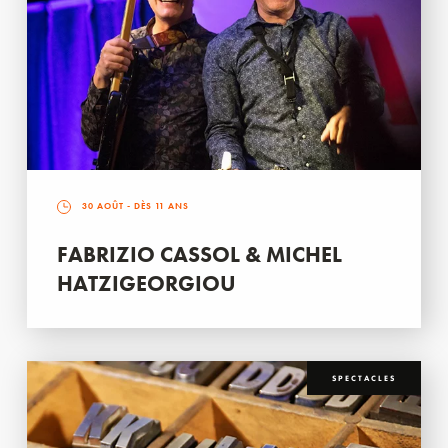
30 AOÛT
- DÈS 11 ANS
FABRIZIO CASSOL & MICHEL
HATZIGEORGIOU
SPECTACLES