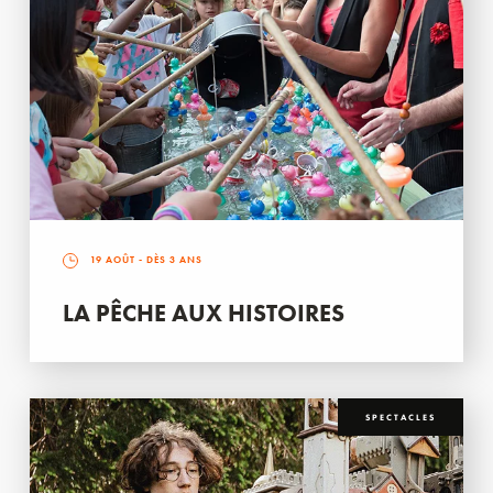
19 AOÛT
- DÈS 3 ANS
LA PÊCHE AUX HISTOIRES
SPECTACLES