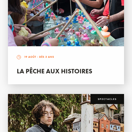
19 AOÛT
- DÈS 3 ANS
LA PÊCHE AUX HISTOIRES
SPECTACLES