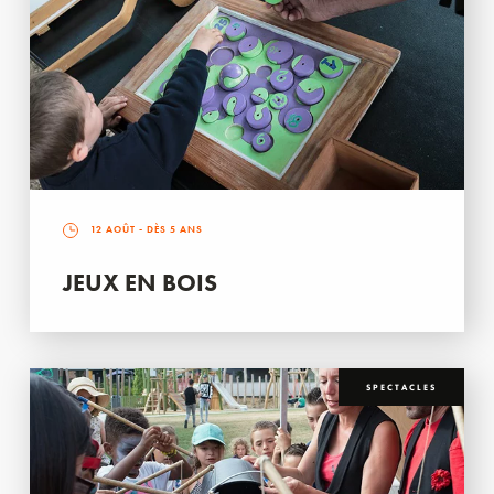
12 AOÛT
- DÈS 5 ANS
JEUX EN BOIS
SPECTACLES