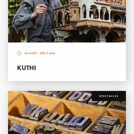
26 AOÛT
- DÈS 3 ANS
KUTHI
SPECTACLES