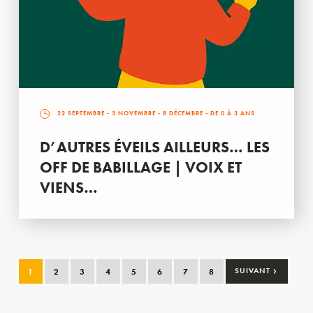
22 SEPTEMBRE
-
3 NOVEMBRE
-
8 DÉCEMBRE
- DE 0 À 3 ANS
D’AUTRES ÉVEILS AILLEURS… LES
OFF DE BABILLAGE | VOIX ET
VIENS…
›
1
2
3
4
5
6
7
8
SUIVANT