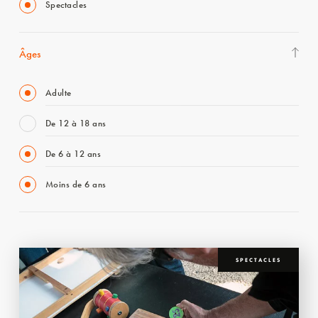
Spectacles
Âges
Adulte
De 12 à 18 ans
De 6 à 12 ans
Moins de 6 ans
SPECTACLES