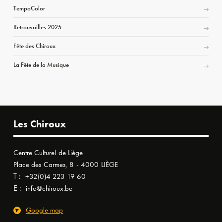
TempoColor
Retrouvailles 2025
Fête des Chiroux
La Fête de la Musique
Les Chiroux
Centre Culturel de Liège
Place des Carmes, 8 - 4000 LIÈGE
T :
+32(0)4 223 19 60
E :
info@chiroux.be
Google map