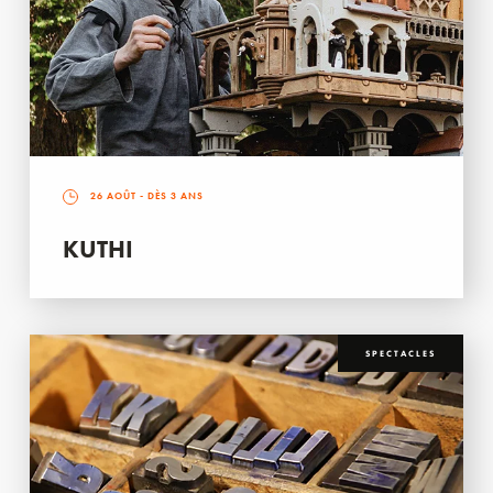
26 AOÛT
- DÈS 3 ANS
KUTHI
SPECTACLES