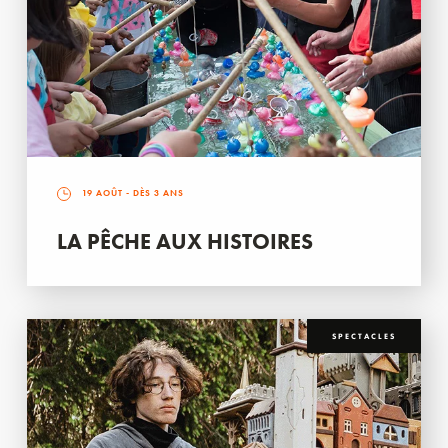
19 AOÛT
- DÈS 3 ANS
LA PÊCHE AUX HISTOIRES
SPECTACLES