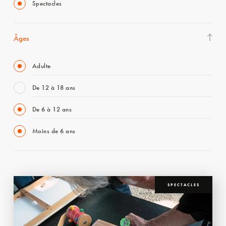
Spectacles
Âges
Adulte
De 12 à 18 ans
De 6 à 12 ans
Moins de 6 ans
SPECTACLES