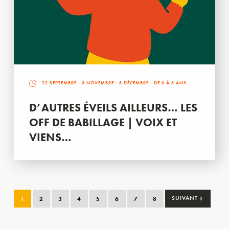
22 SEPTEMBRE
-
3 NOVEMBRE
-
8 DÉCEMBRE
- DE 0 À 3 ANS
D’AUTRES ÉVEILS AILLEURS… LES
OFF DE BABILLAGE | VOIX ET
VIENS…
›
1
2
3
4
5
6
7
8
SUIVANT