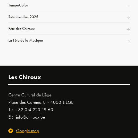
TempoColor
Retrouvailles 2025
Fête des Chiroux
La Fête de la Musique
Les Chiroux
Centre Culturel de Liège
Place des Carmes, 8 - 4000 LIÈGE
T :
+32(0)4 223 19 60
E :
info@chiroux.be
Google map