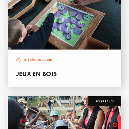
12 AOÛT
- DÈS 5 ANS
JEUX EN BOIS
SPECTACLES