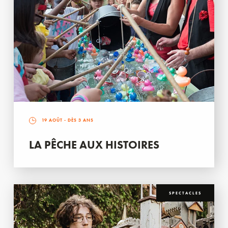
19 AOÛT
- DÈS 3 ANS
LA PÊCHE AUX HISTOIRES
SPECTACLES