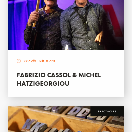
30 AOÛT
- DÈS 11 ANS
FABRIZIO CASSOL & MICHEL
HATZIGEORGIOU
SPECTACLES