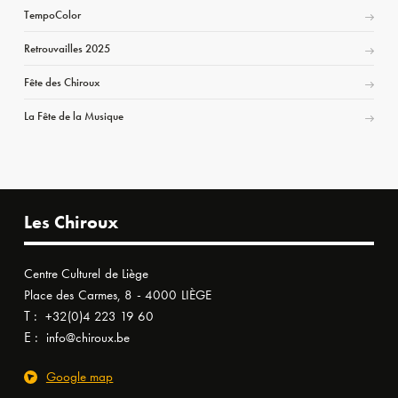
TempoColor
Retrouvailles 2025
Fête des Chiroux
La Fête de la Musique
Les Chiroux
Centre Culturel de Liège
Place des Carmes, 8 - 4000 LIÈGE
T :
+32(0)4 223 19 60
E :
info@chiroux.be
Google map